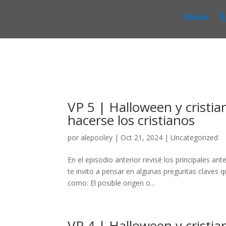
Inicio
E
VP 5 | Halloween y cristi
hacerse los cristianos
por
alepooley
|
Oct 21, 2024
|
Uncategorized
En el episodio anterior revisé los principales a
te invito a pensar en algunas preguntas claves 
como: El posible origen o...
VP 4 | Halloween y cristia