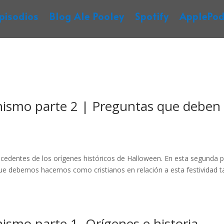
pisodios
Blog Ale Pooley
Spotify
ApplePod
anismo parte 2 | Preguntas que deben
ntecedentes de los orígenes históricos de Halloween. En esta segunda 
que debemos hacernos como cristianos en relación a esta festividad t
nismo parte 1- Orígenes e historia